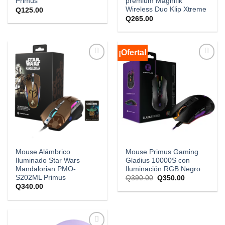
Primus
premium Magnifik
Wireless Duo Klip Xtreme
Q
125.00
Q
265.00
¡Oferta!
Añadir
Añadir
a la
a la
lista de
lista de
deseos
deseos
Mouse Alámbrico
Mouse Primus Gaming
Iluminado Star Wars
Gladius 10000S con
Mandalorian PMO-
Iluminación RGB Negro
S202ML Primus
Q
390.00
Q
350.00
Q
340.00