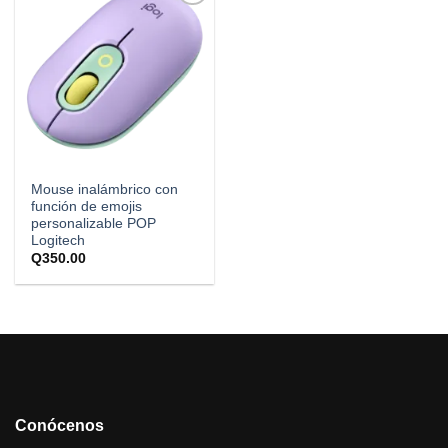
Añadir
a la
lista de
deseos
Mouse inalámbrico con
función de emojis
personalizable POP
Logitech
Q
350.00
Conócenos