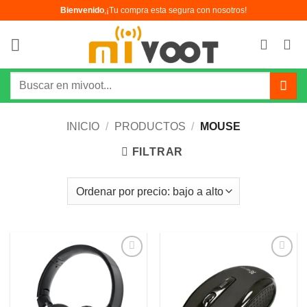
Bienvenido
,¡Tu compra esta segura con nosotros!
INICIO
/
PRODUCTOS
/
MOUSE
FILTRAR
Añadir
Añadir
a la
a la
lista de
lista de
deseos
deseos