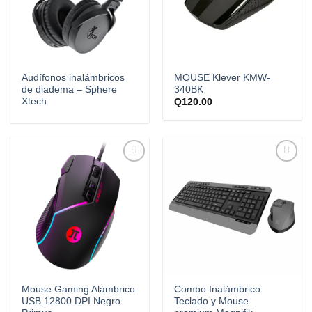
Audífonos inalámbricos
MOUSE Klever KMW-
de diadema – Sphere
340BK
Xtech
Q
120.00
Añadir
Añadir
a la
a la
lista de
lista de
deseos
deseos
Mouse Gaming Alámbrico
Combo Inalámbrico
USB 12800 DPI Negro
Teclado y Mouse