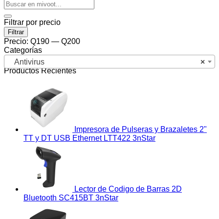
Filtrar por precio
Precio
Precio
Filtrar
mínimo
máximo
Precio:
Q190
—
Q200
Categorías
Antivirus
×
Productos Recientes
Impresora de Pulseras y Brazaletes 2"
TT y DT USB Ethernet LTT422 3nStar
Lector de Codigo de Barras 2D
Bluetooth SC415BT 3nStar