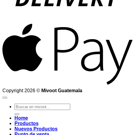
A
Copyright 2026 ©
Mivoot Guatemala
Buscar
por:
Home
Productos
Nuevos Productos
Punto de venta