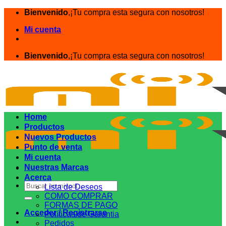
Saltar
Bienvenido
,¡Tu compra esta segura con nosotros!
al
Mi cuenta
contenido
Bienvenido
,¡Tu compra esta segura con nosotros!
Home
Productos
Nuevos Productos
Punto de venta
Mi cuenta
Nuestras Marcas
Acerca
Buscar
Lista de Deseos
por:
COMO COMPRAR
FORMAS DE PAGO
Acceder / Registrarse
Políticas de Garantia
Pedidos