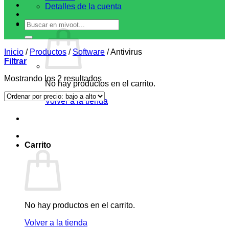
Detalles de la cuenta
Buscar
Q
0.00
por:
Inicio
/
Productos
/
Software
/
Antivirus
Filtrar
Ordenado
Mostrando los 2 resultados
No hay productos en el carrito.
por
precio:
Volver a la tienda
bajo
a
alto
Carrito
No hay productos en el carrito.
Volver a la tienda