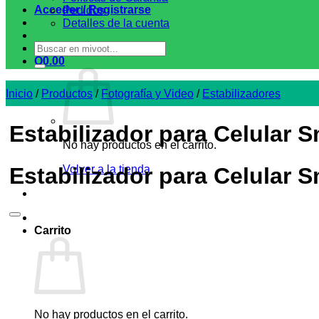
Acceder / Registrarse
Pedidos
Detalles de la cuenta
Buscar
por:
Q
0.00
Inicio
/
Productos
/
Fotografía y Video
/
Estabilizadores
Estabilizador para Celular
No hay productos en el carrito.
Estabilizador para Celular
Volver a la tienda
Carrito
No hay productos en el carrito.