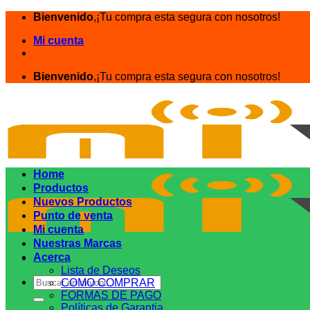
Saltar
Bienvenido
,¡Tu compra esta segura con nosotros!
al
Mi cuenta
contenido
Bienvenido
,¡Tu compra esta segura con nosotros!
Home
Productos
Nuevos Productos
Punto de venta
Mi cuenta
Nuestras Marcas
Acerca
Lista de Deseos
Buscar
COMO COMPRAR
por:
FORMAS DE PAGO
Políticas de Garantia